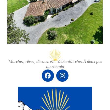
"Marchez, rêvez, découvrez" - à bientôt chez À deux pas
du chemin
F
I
a
n
c
s
e
t
b
a
o
g
o
r