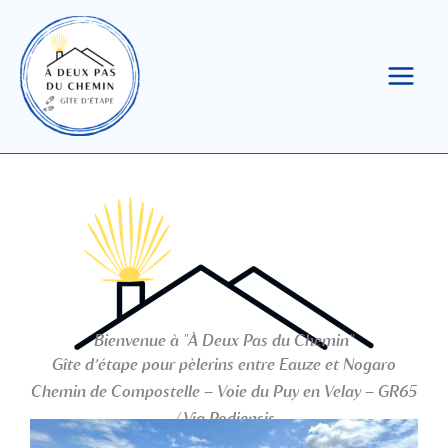
Aller
au
contenu
Bienvenue à "À Deux Pas du Chemin"
Gîte d’étape pour pèlerins entre Eauze et Nogaro
Chemin de Compostelle – Voie du Puy en Velay – GR65
/ Via Podiensis